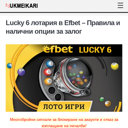
Lucky 6 лотария в Efbet – Правила и
налични опции за залог
Многобройни сигнали за блокиране на акаунти и отказ за
изплащане на печалби!