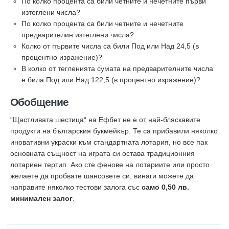
По колко процента са били четните и нечетните първи
изтеглени числа?
По колко процента са били четните и нечетните
предварителин изтеглени числа?
Колко от първите числа са били Под или Над 24,5 (в
процентно изражение)?
В колко от тегленията сумата на предварителните числа
е била Под или Над 122,5 (в процентно изражение)?
Обобщение
“Щастливата шестица“ на Ефбет не е от най-бляскавите
продукти на българския букмейкър. Те са прибавили няколко
иновативни украски към стандартната лотария, но все пак
основната същност на играта си остава традиционния
лотариен тертип. Ако сте фенове на лотариите или просто
желаете да пробвате шансовете си, винаги можете да
направите няколко тестови залога със
само 0,50 лв.
минимален залог
.