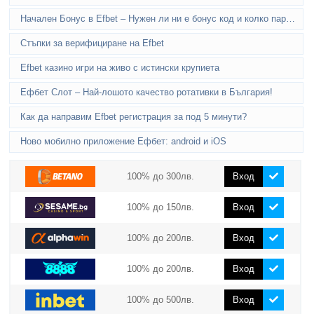
Начален Бонус в Efbet – Нужен ли ни е бонус код и колко пари ще получим?
Стъпки за верифициране на Efbet
Efbet казино игри на живо с истински крупиета
Ефбет Слот – Най-лошото качество ротативки в България!
Как да направим Efbet регистрация за под 5 минути?
Ново мобилно приложение Ефбет: android и iOS
100% до 300лв.
Вход
100% до 150лв.
Вход
100% до 200лв.
Вход
100% до 200лв.
Вход
100% до 500лв.
Вход