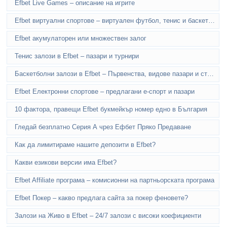
Efbet Live Games – описание на игрите
Efbet виртуални спортове – виртуален футбол, тенис и баскетбол
Efbet акумулаторен или множествен залог
Тенис залози в Efbet – пазари и турнири
Баскетболни залози в Efbet – Първенства, видове пазари и ставки
Efbet Електронни спортове – предлагани е-спорт и пазари
10 фактора, правещи Efbet букмейкър номер едно в България
Гледай безплатно Серия А чрез Ефбет Пряко Предаване
Как да лимитираме нашите депозити в Efbet?
Какви езикови версии има Efbet?
Efbet Affiliate програма – комисионни на партньорската програма
Efbet Покер – какво предлага сайта за покер феновете?
Залози на Живо в Efbet – 24/7 залози с високи коефициенти