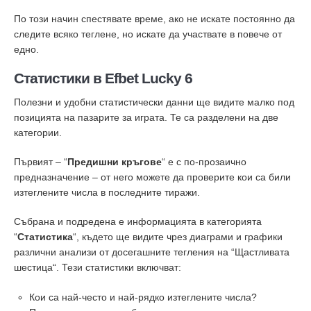
По този начин спестявате време, ако не искате постоянно да
следите всяко теглене, но искате да участвате в повече от
едно.
Статистики в Efbet Lucky 6
Полезни и удобни статистически данни ще видите малко под
позицията на пазарите за играта. Те са разделени на две
категории.
Първият – “
Предишни кръгове
“ е с по-прозаично
предназначение – от него можете да проверите кои са били
изтеглените числа в последните тиражи.
Събрана и подредена е информацията в категорията
“
Статистика
“, където ще видите чрез диаграми и графики
различни анализи от досегашните тегления на “Щастливата
шестица“. Тези статистики включват:
Кои са най-често и най-рядко изтеглените числа?