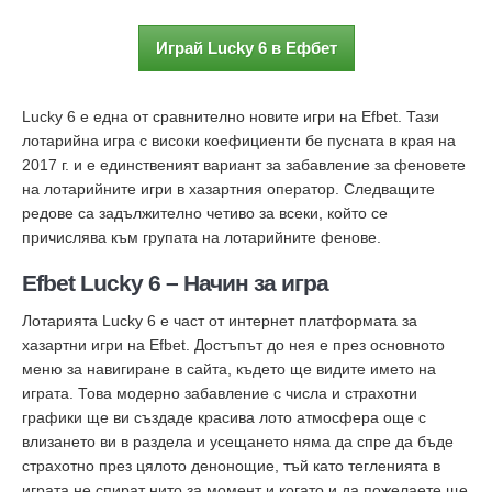
Играй Lucky 6 в Ефбет
Lucky 6 е една от сравнително новите игри на Efbet. Тази
лотарийна игра с високи коефициенти бе пусната в края на
2017 г. и е единственият вариант за забавление за феновете
на лотарийните игри в хазартния оператор. Следващите
редове са задължително четиво за всеки, който се
причислява към групата на лотарийните фенове.
Efbet Lucky 6 – Начин за игра
Лотарията Lucky 6 е част от интернет платформата за
хазартни игри на Efbet. Достъпът до нея е през основното
меню за навигиране в сайта, където ще видите името на
играта. Това модерно забавление с числа и страхотни
графики ще ви създаде красива лото атмосфера още с
влизането ви в раздела и усещането няма да спре да бъде
страхотно през цялото денонощие, тъй като тегленията в
играта не спират нито за момент и когато и да пожелаете ще