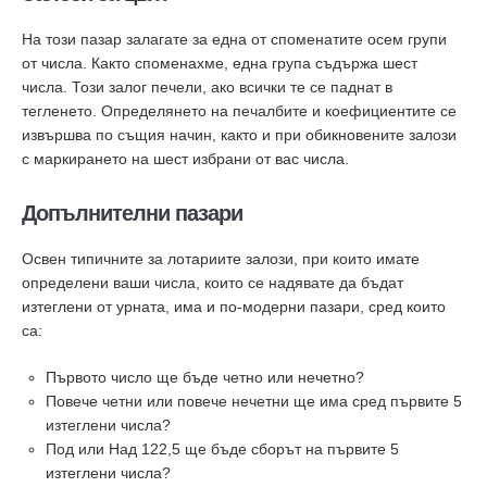
На този пазар залагате за една от споменатите осем групи
от числа. Както споменахме, една група съдържа шест
числа. Този залог печели, ако всички те се паднат в
тегленето. Определянето на печалбите и коефициентите се
извършва по същия начин, както и при обикновените залози
с маркирането на шест избрани от вас числа.
Допълнителни пазари
Освен типичните за лотариите залози, при които имате
определени ваши числа, които се надявате да бъдат
изтеглени от урната, има и по-модерни пазари, сред които
са:
Първото число ще бъде четно или нечетно?
Повече четни или повече нечетни ще има сред първите 5
изтеглени числа?
Под или Над 122,5 ще бъде сборът на първите 5
изтеглени числа?