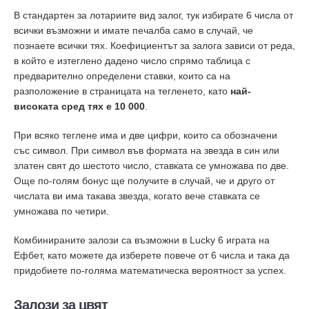
В стандартен за лотариите вид залог, тук избирате 6 числа от
всички възможни и имате печалба само в случай, че
познаете всички тях. Коефициентът за залога зависи от реда,
в който е изтеглено дадено число спрямо таблица с
предварително определени ставки, които са на
разположение в страницата на тегленето, като
най-
високата сред тях е 10 000
.
При всяко теглене има и две цифри, които са обозначени
със символ. При символ във формата на звезда в син или
златен свят до шестото число, ставката се умножава по две.
Още по-голям бонус ще получите в случай, че и друго от
числата ви има такава звезда, когато вече ставката се
умножава по четири.
Комбинираните залози са възможни в Lucky 6 играта на
Ефбет, като можете да изберете повече от 6 числа и така да
придобиете по-голяма математическа вероятност за успех.
Залози за цвят