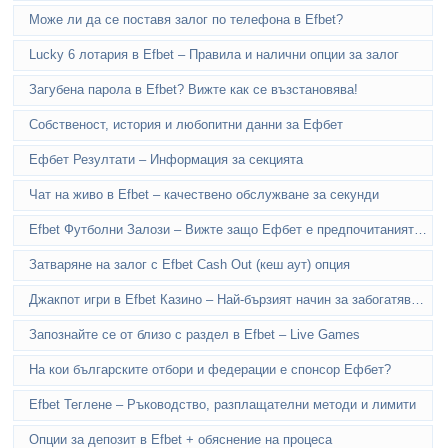
Може ли да се поставя залог по телефона в Efbet?
Lucky 6 лотария в Efbet – Правила и налични опции за залог
Загубена парола в Efbet? Вижте как се възстановява!
Собственост, история и любопитни данни за Ефбет
Ефбет Резултати – Информация за секцията
Чат на живо в Efbet – качествено обслужване за секунди
Efbet Футболни Залози – Вижте защо Ефбет е предпочитаният сайт от футболните фенове
Затваряне на залог с Efbet Cash Out (кеш аут) опция
Джакпот игри в Efbet Казино – Най-бързият начин за забогатяване!
Запознайте се от близо с раздел в Efbet – Live Games
На кои българските отбори и федерации е спонсор Ефбет?
Efbet Теглене – Ръководство, разплащателни методи и лимити
Опции за депозит в Efbet + обяснение на процеса