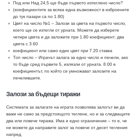
Под или Над 24,5 ще бъде първото изтеглено число?
(коефициентите за всяка една възможност в изброените
до тук пазари са по 1.80)
Цвят на число №1 – Залози за цвета на първото число,
което ще се изтегли от урната. Можете да изберете
четири цвята и да заложите при 1.80 коефициент; два
цвята с 3.60
коефициент или само един цвят при 7.20 ставка
Топ число – Играчът залага за едно число и печели, ако
то бъде сред първите 5, излязли от урната. 8.00 е
коефициентът, по който се умножават залозите на
печелившите.
Залози за бъдещи тиражи
Системата за залагате на играта позволява залогът ви да
важи не само за предстоящото теглене, но и за следващите
два или повече тиража. Има и едно ограничение – то е, че
не можете да направите залог за повече от десет тегления
напред.