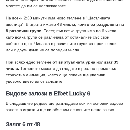
можете да им се наслаждавате.
На всеки 2:30 минути има ново теглене в “Щастливата
шестица“. В играта имаме
48 числа, които са разделени на
8 различни групи
. Тоест, във всяка група има по 6 числа,
като всяка група се различава от останалите със свой
собствен цвят. Числата в различните групи са произволни
или с други думи не са поредни числа.
При всяко едно теглене
от виртуалната урна излизат 35
числа.
Тегленето можете да гледате в реално време със
страхотна анимация, което още повече ще увеличи
удоволствието ви от залозите.
Видове залози в Efbet Lucky 6
В следващите редове ще разгледаме всички основни видове
залози в играта и ще ви обясним основните неща за тях.
Залог 6 от 48