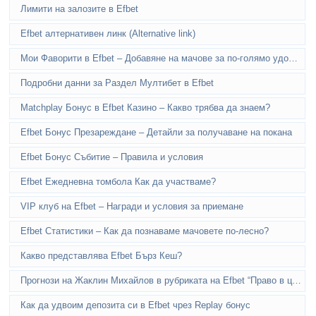
Лимити на залозите в Efbet
Efbet алтернативен линк (Alternative link)
Мои Фаворити в Efbet – Добавяне на мачове за по-голямо удобство
Подробни данни за Раздел Мултибет в Efbet
Matchplay Бонус в Efbet Казино – Какво трябва да знаем?
Efbet Бонус Презареждане – Детайли за получаване на покана
Efbet Бонус Събитие – Правила и условия
Efbet Ежедневна томбола Как да участваме?
VIP клуб на Efbet – Награди и условия за приемане
Efbet Статистики – Как да познаваме мачовете по-лесно?
Какво представлява Efbet Бърз Кеш?
Прогнози на Жаклин Михайлов в рубриката на Efbet “Право в целта“
Как да удвоим депозита си в Efbet чрез Replay бонус