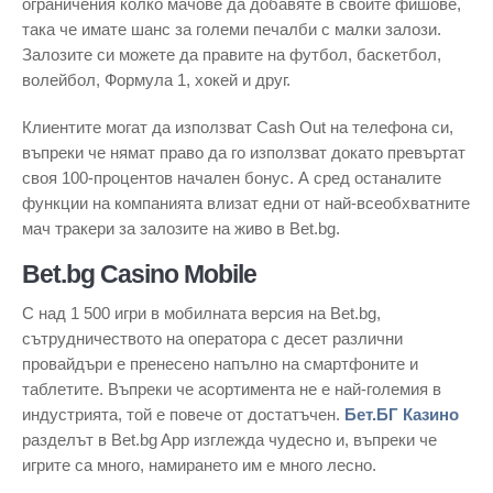
ограничения колко мачове да добавяте в своите фишове,
така че имате шанс за големи печалби с малки залози.
Залозите си можете да правите на футбол, баскетбол,
волейбол, Формула 1, хокей и друг.
Клиентите могат да използват Cash Out на телефона си,
въпреки че нямат право да го използват докато превъртат
своя 100-процентов начален бонус. А сред останалите
функции на компанията влизат едни от най-всеобхватните
мач тракери за залозите на живо в Bet.bg.
Bet.bg Casino Mobile
С над 1 500 игри в мобилната версия на Bet.bg,
сътрудничеството на оператора с десет различни
провайдъри е пренесено напълно на смартфоните и
таблетите. Въпреки че асортимента не е най-големия в
индустрията, той е повече от достатъчен.
Бет.БГ Казино
разделът в Bet.bg App изглежда чудесно и, въпреки че
игрите са много, намирането им е много лесно.