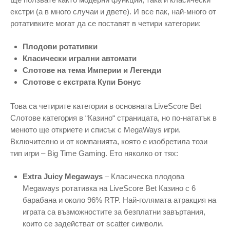
екстри (а в много случаи и двете). И все пак, най-много от
ротативките могат да се поставят в четири категории:
Плодови ротативки
Класически игрални автомати
Слотове на тема Империи и Легенди
Слотове с екстрата Купи Бонус
Това са четирите категории в основната LiveScore Bet
Слотове категория в “Казино“ страницата, но по-нататък в
менюто ще откриете и списък с MegaWays игри.
Включително и от компанията, която е изобретила този
тип игри – Big Time Gaming. Ето няколко от тях:
Extra Juicy Megaways
– Класическа плодова
Megaways ротативка на LiveScore Bet Казино с 6
барабана и около 96% RTP. Най-голямата атракция на
играта са възможностите за безплатни завъртания,
които се задействат от scatter символи.