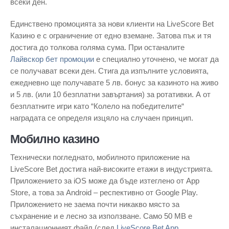
всеки ден.
Единствено промоцията за нови клиенти на LiveScore Bet
Казино е с ограничение от едно вземане. Затова пък и тя
достига до толкова голяма сума. При останалите
Лайвскор бет промоции
е специално уточнено, че могат да
се получават всеки ден. Стига да изпълните условията,
ежедневно ще получавате 5 лв. бонус за казиното на живо
и 5 лв. (или 10 безплатни завъртания) за ротативки. А от
безплатните игри като “Колело на победителите“
наградата се определя изцяло на случаен принцип.
Мобилно казино
Технически погледнато, мобилното приложение на
LiveScore Bet достига най-високите етажи в индустрията.
Приложението за iOS може да бъде изтеглено от App
Store, а това за Android – респективно от Google Play.
Приложението не заема почти никакво място за
съхранение и е лесно за използване. Само 50 MB е
инсталационният файл (след
LiveScore Bet App