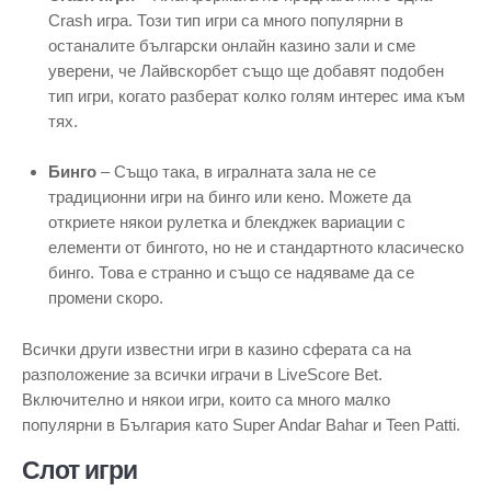
Crash игра. Този тип игри са много популярни в
останалите български онлайн казино зали и сме
уверени, че Лайвскорбет също ще добавят подобен
тип игри, когато разберат колко голям интерес има към
тях.
Бинго
– Също така, в игралната зала не се
традиционни игри на бинго или кено. Можете да
откриете някои рулетка и блекджек вариации с
елементи от бингото, но не и стандартното класическо
бинго. Това е странно и също се надяваме да се
промени скоро.
Всички други известни игри в казино сферата са на
разположение за всички играчи в LiveScore Bet.
Включително и някои игри, които са много малко
популярни в България като Super Andar Bahar и Teen Patti.
Слот игри