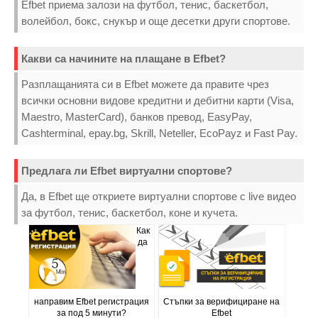
Efbet приема залози на футбол, тенис, баскетбол,
волейбол, бокс, снукър и още десетки други спортове.
Какви са начините на плащане в Efbet?
Разплащанията си в Efbet можете да правите чрез
всички основни видове кредитни и дебитни карти (Visa,
Maestro, MasterCard), банков превод, EasyPay,
Cashterminal, epay.bg, Skrill, Neteller, EcoPayz и Fast Pay.
Предлага ли Efbet виртуални спортове?
Да, в Efbet ще откриете виртуални спортове с live видео
за футбол, тенис, баскетбол, коне и кучета.
Как
да
направим Efbet регистрация
Стъпки за верифициране на
за под 5 минути?
Efbet