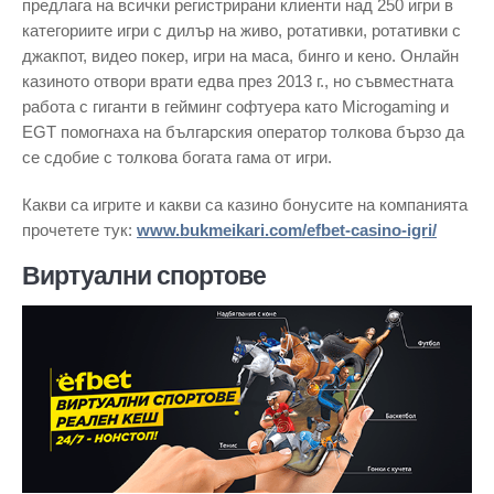
предлага на всички регистрирани клиенти над 250 игри в
категориите игри с дилър на живо, ротативки, ротативки с
джакпот, видео покер, игри на маса, бинго и кено. Онлайн
казиното отвори врати едва през 2013 г., но съвместната
работа с гиганти в гейминг софтуера като Microgaming и
EGT помогнаха на българския оператор толкова бързо да
се сдобие с толкова богата гама от игри.
Какви са игрите и какви са казино бонусите на компанията
прочетете тук:
www.bukmeikari.com/efbet-casino-igri/
Виртуални спортове