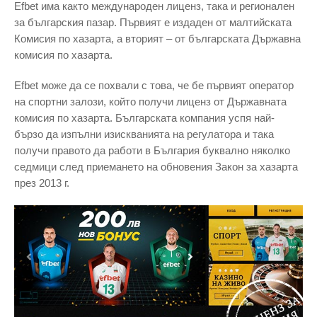
Efbet има както международен лиценз, така и регионален
за българския пазар. Първият е издаден от малтийската
Комисия по хазарта, а вторият – от българската Държавна
комисия по хазарта.
Efbet може да се похвали с това, че бе първият оператор
на спортни залози, който получи лиценз от Държавната
комисия по хазарта. Българската компания успя най-
бързо да изпълни изискванията на регулатора и така
получи правото да работи в България буквално няколко
седмици след приемането на обновения Закон за хазарта
през 2013 г.