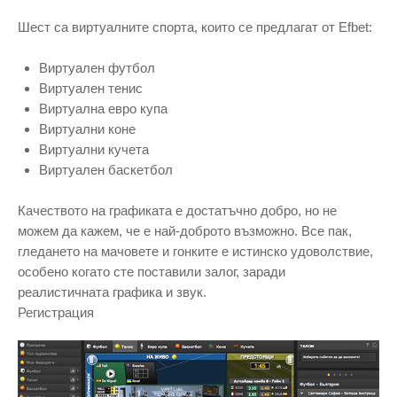
Шест са виртуалните спорта, които се предлагат от Efbet:
Виртуален футбол
Виртуален тенис
Виртуална евро купа
Виртуални коне
Виртуални кучета
Виртуален баскетбол
Качеството на графиката е достатъчно добро, но не
можем да кажем, че е най-доброто възможно. Все пак,
гледането на мачовете и гонките е истинско удоволствие,
особено когато сте поставили залог, заради
реалистичната графика и звук.
Регистрация