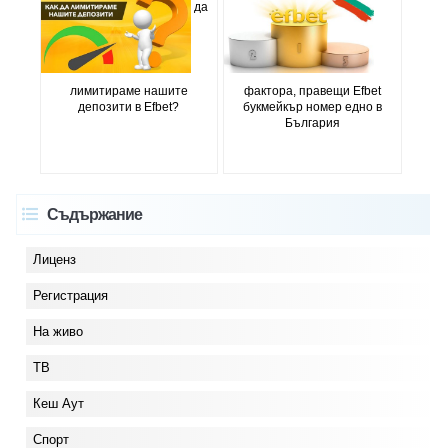
да
лимитираме нашите
фактора, правещи Efbet
депозити в Efbet?
букмейкър номер едно в
България
Съдържание
Лиценз
Регистрация
На живо
ТВ
Кеш Аут
Спорт