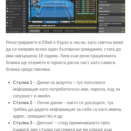
Регистрирането в Efbet е бързо и лесно, като сметка може
да си направи всеки един български гражданин, стига да
има навършени 18 години. Линк към регистрационната
бланка ще откриете в горната дясна част, като самата
бланка представлява:
Стъпка 1
– Данни за акаунта – тук попълвате
информация като потребителско име, парола, код за
сигурност и имейл.
Стъпка 2
– Лични данни – както се досещате, тук
трябва да дадете информация за себе си като имена,
адрес, гражданство и др.
Стъпка 3
– Депозит – след преминаването през
първите две стъпки системата ще ви отведе към