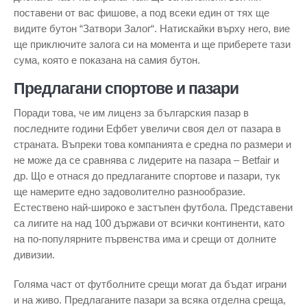
поставени от вас фишове, а под всеки един от тях ще
видите бутон “Затвори Залог“. Натискайки върху него, вие
ще приключите залога си на момента и ще приберете тази
сума, която е показана на самия бутон.
Предлагани спортове и пазари
Поради това, че им лиценз за българския пазар в
последните години Ефбет увеличи своя дел от пазара в
страната. Въпреки това компанията е средна по размери и
не може да се сравнява с лидерите на пазара – Betfair и
др. Що е отнася до предлаганите спортове и пазари, тук
ще намерите едно задоволително разнообразие.
Естествено най-широко е застъпен футбола. Представени
са лигите на над 100 държави от всички континенти, като
на по-популярните първенства има и срещи от долните
дивизии.
Голяма част от футболните срещи могат да бъдат играни
и на живо. Предлаганите пазари за всяка отделна среща,