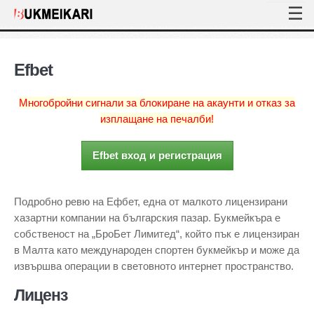
Efbet
Многобройни сигнали за блокиране на акаунти и отказ за
изплащане на печалби!
Efbet вход и регистрация
Подробно ревю на Ефбет, една от малкото лицензирани
хазартни компании на българския пазар. Букмейкъра е
собственост на „БроБет Лимитед“, който пък е лицензиран
в Малта като международен спортен букмейкър и може да
извършва операции в световното интернет пространство.
Лиценз