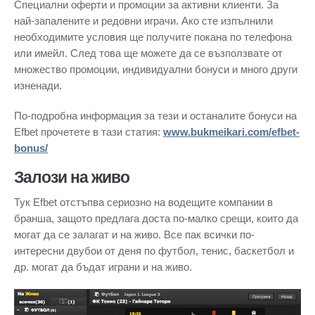
Специални оферти и промоции за активни клиенти. За
най-запалените и редовни играчи. Ако сте изпълнили
необходимите условия ще получите покана по телефона
или имейл. След това ще можете да се възползвате от
множество промоции, индивидуални бонуси и много други
изненади.
По-подробна информация за тези и останалите бонуси на
Efbet прочетете в тази статия:
www.bukmeikari.com/efbet-
bonus/
Залози на живо
Тук Efbet отстъпва сериозно на водещите компании в
бранша, защото предлага доста по-малко срещи, които да
могат да се залагат и на живо. Все пак всички по-
интересни двубои от деня по футбол, тенис, баскетбол и
др. могат да бъдат играни и на живо.