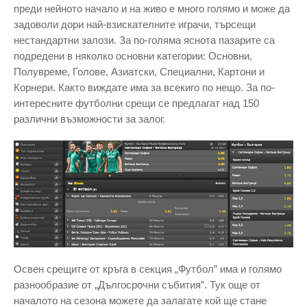
преди нейното начало и на живо е много голямо и може да
задоволи дори най-взискателните играчи, търсещи
нестандартни залози. За по-голяма яснота пазарите са
подредени в няколко основни категории: Основни,
Полувреме, Голове, Азиатски, Специални, Картони и
Корнери. Както виждате има за всекиго по нещо. За по-
интересните футболни срещи се предлагат над 150
различни възможности за залог.
Освен срещите от кръга в секция „Футбол” има и голямо
разнообразие от „Дългосрочни събития”. Тук още от
началото на сезона можете да залагате кой ще стане