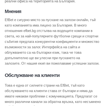
реални офиса на територията на България.
Мнения
EfBet е сигурно място за пускане на залози онлайн, тъй
като компанията има лиценз за България. В много
отношения efbet.bg отстъпва на водещите компании в
света, но за най-популярните футболни срещи и спортни
събития предлага конкурентни коефициенти и множество
възможности за залог. Интерфейса на сайта и
облужването са на българки език, така че това
допълнително ще ви улесни при пускането на
залозите. От нашия екип ви пожелаваме успешни залози.
Обслужване на клиенти
Това е една от силните страни на EfBet, тъй като
обслужването на клиенти става от българи и няма да
имате никакви проблеми с комуникацията. Предлагат се
много различни канали за обратна връзка, като несъмнено