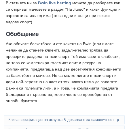
В статията ни за
Bwin live betting
можете да разберете как
се откриват мачовете в раздел “На Живо“ и какви функции и
варианти за изглед има (те са едни и същи при всички
видове спорт).
Обобщение
Ако обичате баскетбола и сте клиент на Bwin (или имате
желание да станете клиент), задължително трябва да
проверите раздела на този спорт. Той има своите слабости,
но това се компенсира големият опит и ресурс на
компанията, предлагаща над две десетилетия коефициенти
за баскетболни мачове. Не са малко лигите в този спорт и
дори най-вероятно на част от тях никога няма да залагате.
Важни са големите лиги, а и това, че компанията предлага
българското първенство, което често се пренебрегва от
онлайн букитата.
Каква верификация на акаунта & доказване за самоличност трябват в Bwin?