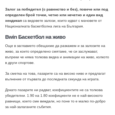
Залог за победител (с равенство и без), повече или под
определен брой точки, четно или нечетно и един вид
хендикап
са видовете залози, които идват с мачовете от
Националната баскетболна лига на България.
Bwin Баскетбол на живо
Още в заглавието обещахме да разкажем и за залозите на
живо, за които определено смятаме, че си заслужават,
въпреки че няма толкова видеа и анимации на живо, колкото
в други спортове.
За сметка на това, пазарите са на високо ниво и предлагат
вълнение от първата до последната секунда на играта.
Докато пазарите ни радват, коефициентите не са толкова
убедителни. 1.90 на 1.80 коефициенти не е най-високото
равнище, което сме виждали, но поне то е малко по-добро
за най-залаганите събития.