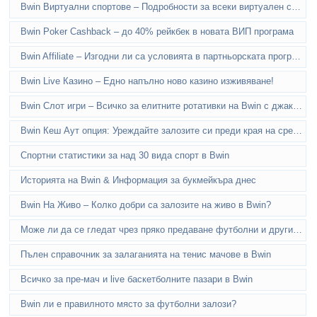
Bwin Виртуални спортове – Подробности за всеки виртуален спорт
Bwin Poker Cashback – до 40% рейкбек в новата ВИП програма
Bwin Affiliate – Изгодни ли са условията в партньорската програма?
Bwin Live Казино – Едно напълно ново казино изживяване!
Bwin Слот игри – Всичко за елитните ротативки на Bwin с джакпоти до 3 млн. лева
Bwin Кеш Аут опция: Уреждайте залозите си преди края на срещите!
Спортни статистики за над 30 вида спорт в Bwin
Историята на Bwin & Информация за букмейкъра днес
Bwin На Живо – Колко добри са залозите на живо в Bwin?
Може ли да се гледат чрез пряко предаване футболни и други мачове в Bwin?
Пълен справочник за залаганията на тенис мачове в Bwin
Всичко за пре-мач и live баскетболните пазари в Bwin
Bwin ли е правилното място за футболни залози?