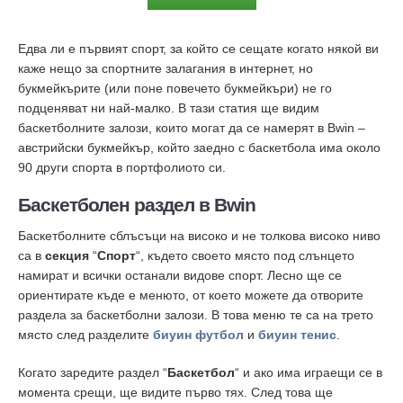
Едва ли е първият спорт, за който се сещате когато някой ви
каже нещо за спортните залагания в интернет, но
букмейкърите (или поне повечето букмейкъри) не го
подценяват ни най-малко. В тази статия ще видим
баскетболните залози, които могат да се намерят в Bwin –
австрийски букмейкър, който заедно с баскетбола има около
90 други спорта в портфолиото си.
Баскетболен раздел в Bwin
Баскетболните сблъсъци на високо и не толкова високо ниво
са в
секция
“
Спорт
“, където своето място под слънцето
намират и всички останали видове спорт. Лесно ще се
ориентирате къде е менюто, от което можете да отворите
раздела за баскетболни залози. В това меню те са на трето
място след разделите
биуин футбол
и
биуин тенис
.
Когато заредите раздел “
Баскетбол
“ и ако има играещи се в
момента срещи, ще видите първо тях. След това ще