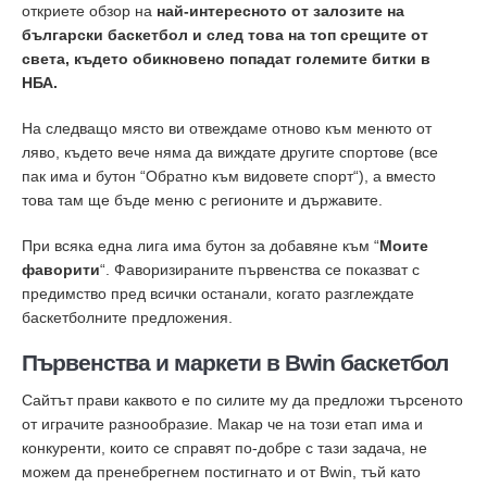
откриете обзор на
най-интересното от залозите на
български баскетбол и след това на топ срещите от
света, където обикновено попадат големите битки в
НБА.
На следващо място ви отвеждаме отново към менюто от
ляво, където вече няма да виждате другите спортове (все
пак има и бутон “Обратно към видовете спорт“), а вместо
това там ще бъде меню с регионите и държавите.
При всяка една лига има бутон за добавяне към “
Моите
фаворити
“. Фаворизираните първенства се показват с
предимство пред всички останали, когато разглеждате
баскетболните предложения.
Първенства и маркети в Bwin баскетбол
Сайтът прави каквото е по силите му да предложи търсеното
от играчите разнообразие. Макар че на този етап има и
конкуренти, които се справят по-добре с тази задача, не
можем да пренебрегнем постигнато и от Bwin, тъй като