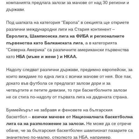
компанията предлага залози за мачове от над 30 региони и
държави.
Под шапката на категория “Европа“ в секцията ще откриете
различни международни лиги на Стария континент –
Евролига, Шампионска лига на ФИБА и регионалните
първенства като Балканската лига
, а в категорията
“Северна Америка“ са различните американски първенства
като
НБА (мъже и жени ) и НКАА.
Надолу следват различни държави, предимно европейски, за
които виждаме по една лига с всички мачове от нея. Все пак,
докато във футбола се предлагат залози дори и за
четвъртите и петите дивизии, то при баскетболните залози
не се стига по-надолу от първата лига на дадената страна.
Букмейкърът не забравя и феновете на българския
баскетбол –
всички мачове от Националната баскетболна
лига са на разположение за залози.
Не може да се отрече
обаче, че за българския баскетболен шампионат пазарите са
значително по-малко, отколкото за НБА, например.