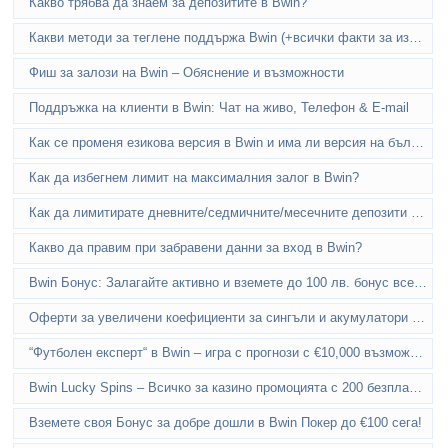
Какво трябва да знаем за депозитите в Bwin?
Какви методи за теглене поддържа Bwin (+всички факти за изтеглянето)
Фиш за залози на Bwin – Обяснение и възможности
Поддръжка на клиенти в Bwin: Чат на живо, Телефон & E-mail
Как се променя езикова версия в Bwin и има ли версия на български език?
Как да избегнем лимит на максималния залог в Bwin?
Как да лимитирате дневните/седмичните/месечните депозити в Bwin?
Какво да правим при забравени данни за вход в Bwin?
Bwin Бонус: Залагайте активно и вземете до 100 лв. бонус всеки ден
Оферти за увеличени коефициенти за сингъли и акумулатори в Bwin
“Футболен експерт“ в Bwin – игра с прогнози с €10,000 възможна печалба
Bwin Lucky Spins – Всичко за казино промоцията с 200 безплатни врътки всеки ден
Вземете своя Бонус за добре дошли в Bwin Покер до €100 сега!