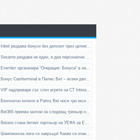
Inbet раздава бонуси без депозит през целия май
Sesame раздава не един, а два персонални бонуса за деня
Елитбет организира “Операция: Бонуси” в началото на годината
Бонус Cashterminal в Палмс Бет – всеки депозит носи безплатни игри
VIP надпревари със слот игрите на CT Interactive в Palms Bet
Безплатно колело в Palms Bet носи три екскурзии в Дубай
Bet365 приема залози за следващ треньор на Ливърпул
Betano стана бетинг партньор на УЕФА за Европейското
Шампионска лига се завръща! Какви са очакванията на bwin