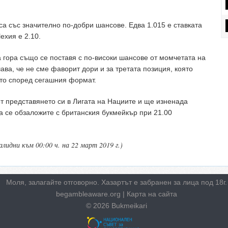
 са със значително по-добри шансове. Едва 1.015 е ставката
ехия е 2.10.
а гора също се поставя с по-високи шансове от момчетата на
ава, че не сме фаворит дори и за третата позиция, която
ото според сегашния формат.
от представянето си в Лигата на Нациите и ще изненада
а се обзаложите с британския букмейкър при 21.00
лидни към 00:00 ч. на 22 март 2019 г.)
Моля, залагайте отговорно. Хазартът е забранен за лица под 18г.
begambleaware.org |
Карта на сайта
©
2026 Bukmeikari