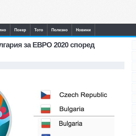
ино
Покер
Тото
Полезно
Новини
лгария за ЕВРО 2020 според