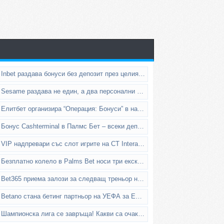
Inbet раздава бонуси без депозит през целия май
Sesame раздава не един, а два персонални бонуса за деня
Елитбет организира “Операция: Бонуси” в началото на годината
Бонус Cashterminal в Палмс Бет – всеки депозит носи безплатни игри
VIP надпревари със слот игрите на CT Interactive в Palms Bet
Безплатно колело в Palms Bet носи три екскурзии в Дубай
Bet365 приема залози за следващ треньор на Ливърпул
Betano стана бетинг партньор на УЕФА за Европейското
Шампионска лига се завръща! Какви са очакванията на bwin