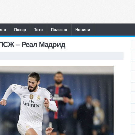
ино
Покер
Тото
Полезно
Новини
 ПСЖ – Реал Мадрид