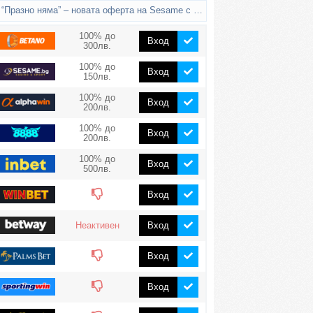
“Празно няма” – новата оферта на Sesame с всекидневни бонуси
100% до
Вход
300лв.
100% до
Вход
150лв.
100% до
Вход
200лв.
100% до
Вход
200лв.
100% до
Вход
500лв.
Вход
Неактивен
Вход
Вход
Вход