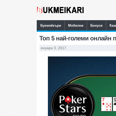
Букмейкъри
Мобилни
Бонуси
Каз
Топ 5 най-големи онлайн по
януари 3, 2017