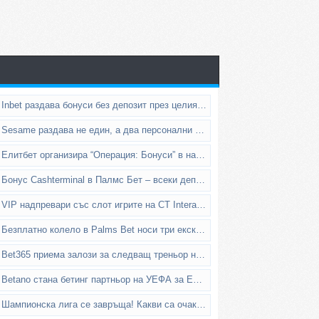
Inbet раздава бонуси без депозит през целия май
Sesame раздава не един, а два персонални бонуса за деня
Елитбет организира “Операция: Бонуси” в началото на годината
Бонус Cashterminal в Палмс Бет – всеки депозит носи безплатни игри
VIP надпревари със слот игрите на CT Interactive в Palms Bet
Безплатно колело в Palms Bet носи три екскурзии в Дубай
Bet365 приема залози за следващ треньор на Ливърпул
Betano стана бетинг партньор на УЕФА за Европейското
Шампионска лига се завръща! Какви са очакванията на bwin