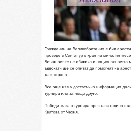
Гражданин на Великобритания е бил арестув
проведе в Сингапур в края на миналия месе
Всъщност те не обявиха и националността м
адвокати ще се опитат да помогнат на арест
тази страна.
Все още няма достатъчно информация дали 
турнира или за нещо друго.
Победителка в турнира през тази година ст
Квитова от Чехия.