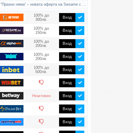
“Празно няма” – новата оферта на Sesame с всекидневни бонуси
100% до
Вход
300лв.
100% до
Вход
150лв.
100% до
Вход
200лв.
100% до
Вход
200лв.
100% до
Вход
500лв.
Вход
Неактивен
Вход
Вход
Вход