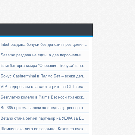
Inbet раздава бонуси без депозит през целия май
Sesame раздава не един, а два персонални бонуса за деня
Елитбет организира “Операция: Бонуси” в началото на годината
Бонус Cashterminal в Палмс Бет – всеки депозит носи безплатни игри
VIP надпревари със слот игрите на CT Interactive в Palms Bet
Безплатно колело в Palms Bet носи три екскурзии в Дубай
Bet365 приема залози за следващ треньор на Ливърпул
Betano стана бетинг партньор на УЕФА за Европейското
Шампионска лига се завръща! Какви са очакванията на bwin