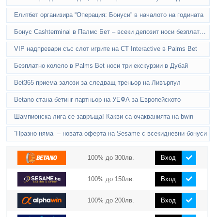
Елитбет организира “Операция: Бонуси” в началото на годината
Бонус Cashterminal в Палмс Бет – всеки депозит носи безплатни игри
VIP надпревари със слот игрите на CT Interactive в Palms Bet
Безплатно колело в Palms Bet носи три екскурзии в Дубай
Bet365 приема залози за следващ треньор на Ливърпул
Betano стана бетинг партньор на УЕФА за Европейското
Шампионска лига се завръща! Какви са очакванията на bwin
“Празно няма” – новата оферта на Sesame с всекидневни бонуси
100% до 300лв.
Вход
100% до 150лв.
Вход
100% до 200лв.
Вход