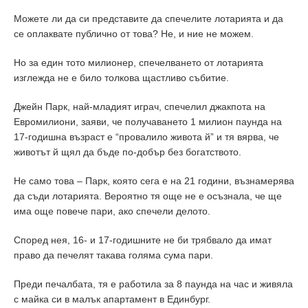
Можете ли да си представите да спечелите лотарията и да
се оплаквате публично от това? Не, и ние не можем.
Но за един тото милионер, спечелването от лотарията
изглежда не е било толкова щастливо събитие.
Джейн Парк, най-младият играч, спечелил джакпота на
Евромилиони, заяви, че получаването 1 милион паунда на
17-годишна възраст е “провалило живота й” и тя вярва, че
животът й щял да бъде по-добър без богатството.
Не само това – Парк, която сега е на 21 години, възнамерява
да съди лотарията. Вероятно тя още не е осъзнала, че ще
има още повече пари, ако спечели делото.
Според нея, 16- и 17-годишните не би трябвало да имат
право да печелят такава голяма сума пари.
Преди печалбата, тя е работила за 8 паунда на час и живяла
с майка си в малък апартамент в Единбург.