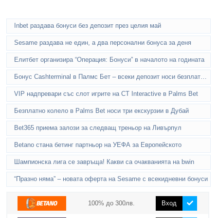
Inbet раздава бонуси без депозит през целия май
Sesame раздава не един, а два персонални бонуса за деня
Елитбет организира “Операция: Бонуси” в началото на годината
Бонус Cashterminal в Палмс Бет – всеки депозит носи безплатни игри
VIP надпревари със слот игрите на CT Interactive в Palms Bet
Безплатно колело в Palms Bet носи три екскурзии в Дубай
Bet365 приема залози за следващ треньор на Ливърпул
Betano стана бетинг партньор на УЕФА за Европейското
Шампионска лига се завръща! Какви са очакванията на bwin
“Празно няма” – новата оферта на Sesame с всекидневни бонуси
100% до 300лв.
Вход