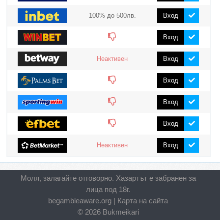
100% до 500лв.
Вход
Вход
Неактивен
Вход
Вход
Вход
Вход
Неактивен
Вход
Моля, залагайте отговорно. Хазартът е забранен за
лица под 18г.
begambleaware.org |
Карта на сайта
©
2026 Bukmeikari