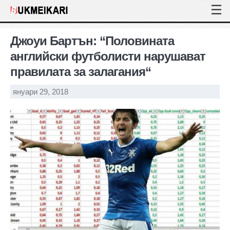
Джоуи Бартън: “Половината
английски футболисти нарушават
правилата за залагания“
януари 29, 2018