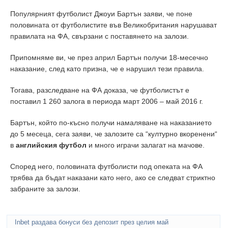
Популярният футболист Джоуи Бартън заяви, че поне
половината от футболистите във Великобритания нарушават
правилата на ФА, свързани с поставянето на залози.
Припомняме ви, че през април Бартън получи 18-месечно
наказание, след като призна, че е нарушил тези правила.
Тогава, разследване на ФА доказа, че футболистът е
поставил 1 260 залога в периода март 2006 – май 2016 г.
Бартън, който по-късно получи намаляване на наказанието
до 5 месеца, сега заяви, че залозите са “културно вкоренени“
в
английския футбол
и много играчи залагат на мачове.
Според него, половината футболисти под опеката на ФА
трябва да бъдат наказани като него, ако се следват стриктно
забраните за залози.
Inbet раздава бонуси без депозит през целия май