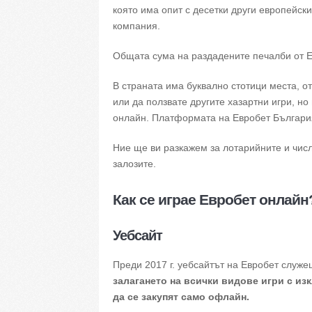
която има опит с десетки други европейск
компания.
Общата сума на раздадените печалби от Е
В страната има буквално стотици места, о
или да ползвате другите хазартни игри, но 
онлайн. Платформата на Евробет Българи
Ние ще ви разкажем за лотарийните и чис
залозите.
Как се играе Евробет онлайн
Уебсайт
Преди 2017 г. уебсайтът на Евробет служ
залагането на всички видове игри с из
да се закупят само офлайн.