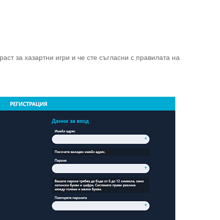
аст за хазартни игри и че сте съгласни с правилата на