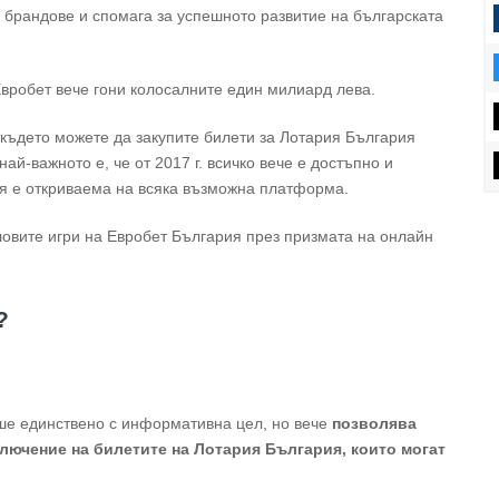
и брандове и спомага за успешното развитие на българската
вробет вече гони колосалните един милиард лева.
ткъдето можете да закупите билети за Лотария България
най-важното е, че от 2017 г. всичко вече е достъпно и
я е откриваема на всяка възможна платформа.
ловите игри на Евробет България през призмата на онлайн
?
еше единствено с информативна цел, но вече
позволява
ключение на билетите на Лотария България, които могат