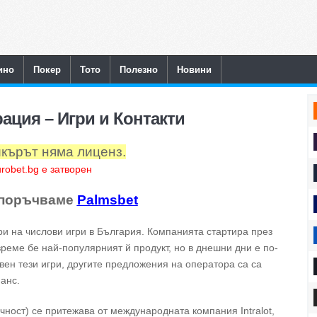
ино
Покер
Тото
Полезно
Новини
рация – Игри и Контакти
кърът няма лиценз.
robet.bg е затворен
епоръчваме
Palmsbet
и на числови игри в България. Компанията стартира през
 време бе най-популярният й продукт, но в днешни дни е по-
вен тези игри, другите предложения на оператора са са
анс.
чност) се притежава от международната компания Intralot,