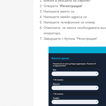
Влезте в уебсайта на Евробет
Отворете “
Регистрация
“
Напишете името си
Напишете имейл адреса си
Напишете телефонния си номер
Отметнете, че имате необходимата възр
оператора.
Завършете с бутона “Регистрация“