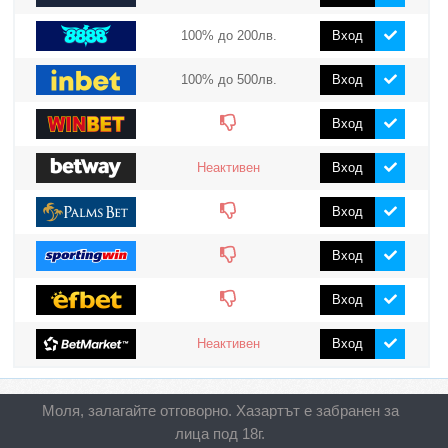
100% до 200лв.
Вход
100% до 500лв.
Вход
Вход
Неактивен
Вход
Вход
Вход
Вход
Неактивен
Вход
Моля, залагайте отговорно. Хазартът е забранен за
лица под 18г.