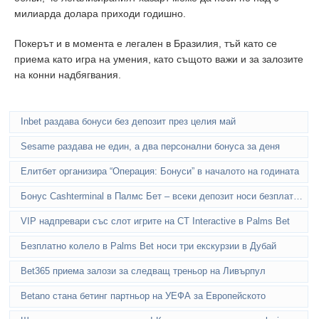
милиарда долара приходи годишно.
Покерът и в момента е легален в Бразилия, тъй като се
приема като игра на умения, като същото важи и за залозите
на конни надбягвания.
Inbet раздава бонуси без депозит през целия май
Sesame раздава не един, а два персонални бонуса за деня
Елитбет организира “Операция: Бонуси” в началото на годината
Бонус Cashterminal в Палмс Бет – всеки депозит носи безплатни игри
VIP надпревари със слот игрите на CT Interactive в Palms Bet
Безплатно колело в Palms Bet носи три екскурзии в Дубай
Bet365 приема залози за следващ треньор на Ливърпул
Betano стана бетинг партньор на УЕФА за Европейското