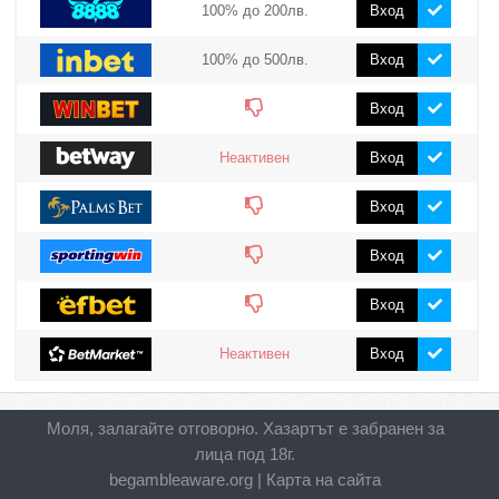
100% до 200лв.
Вход
100% до 500лв.
Вход
Вход
Неактивен
Вход
Вход
Вход
Вход
Неактивен
Вход
Моля, залагайте отговорно. Хазартът е забранен за
лица под 18г.
begambleaware.org |
Карта на сайта