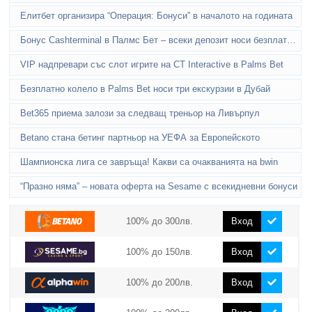
Елитбет организира “Операция: Бонуси” в началото на годината
Бонус Cashterminal в Палмс Бет – всеки депозит носи безплатни игри
VIP надпревари със слот игрите на CT Interactive в Palms Bet
Безплатно колело в Palms Bet носи три екскурзии в Дубай
Bet365 приема залози за следващ треньор на Ливърпул
Betano стана бетинг партньор на УЕФА за Европейското
Шампионска лига се завръща! Какви са очакванията на bwin
“Празно няма” – новата оферта на Sesame с всекидневни бонуси
100% до 300лв.
Вход
100% до 150лв.
Вход
100% до 200лв.
Вход