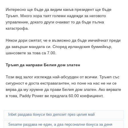
Интересно ще бъде да видим какъв президент ще бъде
Тръмп. Много хора таят големи надежди за неговото
управление, докато други очакват то да бъде пълна
катастрофа.
Някои дори смятат, че е възможно да бъде имчийчнат преди
да завърши мандата си. Според ирландския букмейкър,
шансовете за това са 7.00.
Тръмп да направи Белия дом златен
Този вид залог изглежда най-абсурден от всички. Тръмп със
сигурност е доста екстравагантен, но поне на нас не ни се
вярва да му хрумне да прави Белия дом златен. Ако вярвате
в това, Paddy Power ви предлага 60.00 коефициент.
Inbet раздава бонуси без депозит през целия май
Sesame раздава не един, а два персонални бонуса за деня