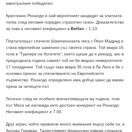
евентуалния победител.
Кристиано Роналдо е най-вероятният кандидат за златната
топка след неговия пореден страхотен сезон. Доказателство
за това е неговият коефициент в
Betfair
– 1.13.
Португалецът спечели Шампионската лига с Реал Мадрид и
стана европейски шампион със своята страна. Той вкара 16
гола в “Турнира на богатите“, което щеше да е рекорд, ако в
предходната година самият той не бе вкарал невероятните
17 попадения. Той също така вкара 35 гола в Ла Лига и бе с
основен принос за спечелването на Европейското
първенство. Роналдо определено има добър шанс да вземе
приза за четвърти път.
Логично след не особено впечатляващата му година, този
път Меси не изглежда като достоен конкурент на Роналдо.
Неговият коефициент е 7.00.
Друг играч, който привлече много внимание върху себе си, е
Антоан Гризман. Талантливият французин изведе страната