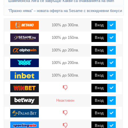
Шампионска лига се завръща! Какви са очакванията на bwin
“Празно няма” – новата оферта на Sesame с всекидневни бонуси
100% до 300лв.
Вход
100% до 150лв.
Вход
100% до 200лв.
Вход
100% до 200лв.
Вход
100% до 500лв.
Вход
Вход
Неактивен
Вход
Вход
Вход