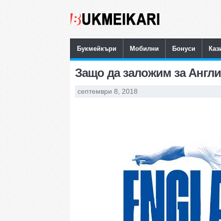
Букмейкъри
Мобилни
Бонуси
Каз
Защо да заложим за Англ
септември 8, 2018