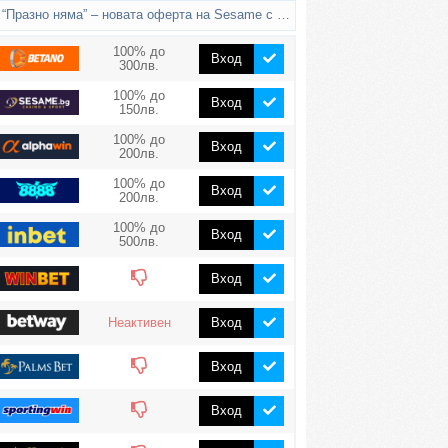
“Празно няма” – новата оферта на Sesame с всекидневни бонуси
100% до
Вход
300лв.
100% до
Вход
150лв.
100% до
Вход
200лв.
100% до
Вход
200лв.
100% до
Вход
500лв.
Вход
Неактивен
Вход
Вход
Вход