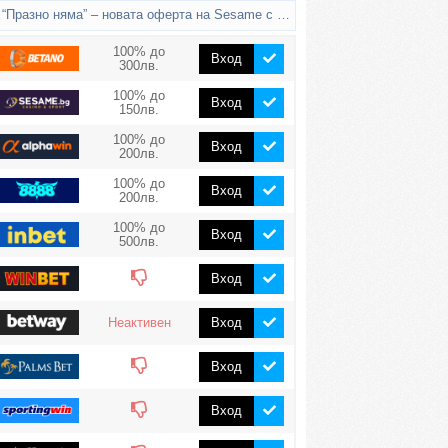
“Празно няма” – новата оферта на Sesame с всекидневни бонуси
100% до
Вход
300лв.
100% до
Вход
150лв.
100% до
Вход
200лв.
100% до
Вход
200лв.
100% до
Вход
500лв.
Вход
Неактивен
Вход
Вход
Вход