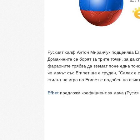
Руският халф Антон Миранчук подценява Ег
Домакините се борят за трите точки, за да с
фараоните трябва да вземат поне една точк
че мачът със Египет ще е труден, “Салах е 
стилът на игра на Египет е подобен на азиа
Efbet
предложи коефициент за мача (Русия – 