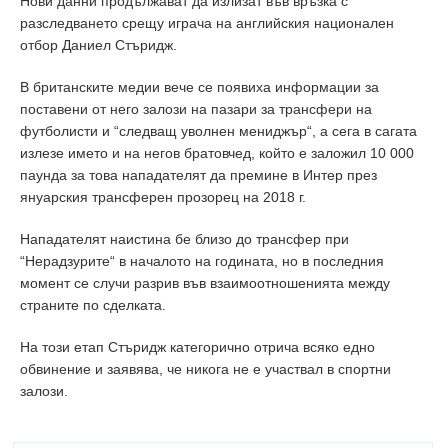
Нови данни продължават да излизат във връзка с
разследването срещу играча на английския национален
отбор Даниел Стъридж.
В британските медии вече се появиха информации за
поставени от него залози на пазари за трансфери на
футболисти и “следващ уволнен мениджър“, а сега в сагата
излезе името и на негов братовчед, който е заложил 10 000
паунда за това нападателят да премине в Интер през
януарския трансферен прозорец на 2018 г.
Нападателят наистина бе близо до трансфер при
“Нерадзурите“ в началото на годината, но в последния
момент се случи разрив във взаимоотношенията между
страните по сделката.
На този етап Стъридж категорично отрича всяко едно
обвинение и заявява, че никога не е участвал в спортни
залози.