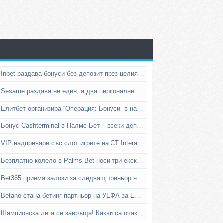
Inbet раздава бонуси без депозит през целия май
Sesame раздава не един, а два персонални бонуса за деня
Елитбет организира “Операция: Бонуси” в началото на годината
Бонус Cashterminal в Палмс Бет – всеки депозит носи безплатни игри
VIP надпревари със слот игрите на CT Interactive в Palms Bet
Безплатно колело в Palms Bet носи три екскурзии в Дубай
Bet365 приема залози за следващ треньор на Ливърпул
Betano стана бетинг партньор на УЕФА за Европейското
Шампионска лига се завръща! Какви са очакванията на bwin