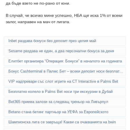
да бъде взето не по-рано от юни.
В случай, че всичко мине успешно, НБА ще иска 1% от всеки
залог, направен на мач от лигата.
Inbet раздава бонуси без депозит през целия май
Sesame раздава не един, а два персонални бонуса за деня
Елитбет организира “Операция: Бонуси” в началото на годината
Бонус Cashterminal в Палмс Бет – всеки депозит носи безплатни игри
VIP надпревари със слот игрите на CT Interactive в Palms Bet
Безплатно колело в Palms Bet носи три екскурзии в Дубай
Bet365 приема залози за следващ треньор на Ливърпул
Betano стана бетинг партньор на УЕФА за Европейското
Шампионска лига се завръща! Какви са очакванията на bwin