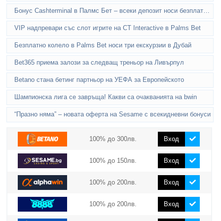
Бонус Cashterminal в Палмс Бет – всеки депозит носи безплатни игри
VIP надпревари със слот игрите на CT Interactive в Palms Bet
Безплатно колело в Palms Bet носи три екскурзии в Дубай
Bet365 приема залози за следващ треньор на Ливърпул
Betano стана бетинг партньор на УЕФА за Европейското
Шампионска лига се завръща! Какви са очакванията на bwin
“Празно няма” – новата оферта на Sesame с всекидневни бонуси
100% до 300лв.
Вход
100% до 150лв.
Вход
100% до 200лв.
Вход
100% до 200лв.
Вход