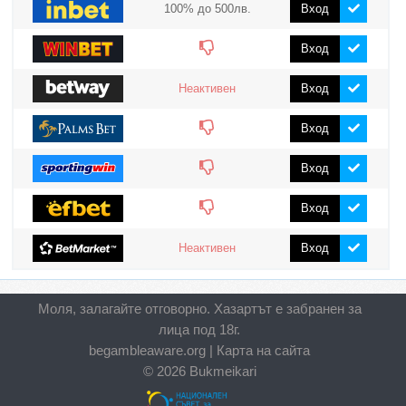
100% до 500лв.
Вход
Вход
Неактивен
Вход
Вход
Вход
Вход
Неактивен
Вход
Моля, залагайте отговорно. Хазартът е забранен за
лица под 18г.
begambleaware.org |
Карта на сайта
©
2026 Bukmeikari