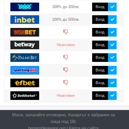
100% до 200лв.
Вход
100% до 500лв.
Вход
Вход
Неактивен
Вход
Вход
Вход
Вход
Неактивен
Вход
Моля, залагайте отговорно. Хазартът е забранен за
лица под 18г.
begambleaware.org |
Карта на сайта