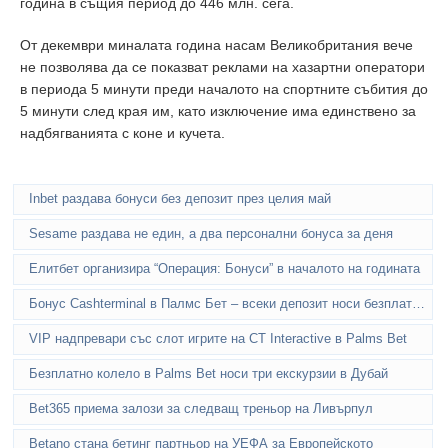
година в същия период до 446 млн. сега.
От декември миналата година насам Великобритания вече
не позволява да се показват реклами на хазартни оператори
в периода 5 минути преди началото на спортните събития до
5 минути след края им, като изключение има единствено за
надбягванията с коне и кучета.
Inbet раздава бонуси без депозит през целия май
Sesame раздава не един, а два персонални бонуса за деня
Елитбет организира “Операция: Бонуси” в началото на годината
Бонус Cashterminal в Палмс Бет – всеки депозит носи безплатни игри
VIP надпревари със слот игрите на CT Interactive в Palms Bet
Безплатно колело в Palms Bet носи три екскурзии в Дубай
Bet365 приема залози за следващ треньор на Ливърпул
Betano стана бетинг партньор на УЕФА за Европейското