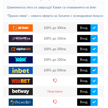
Шампионска лига се завръща! Какви са очакванията на bwin
“Празно няма” – новата оферта на Sesame с всекидневни бонуси
100% до 300лв.
Вход
100% до 150лв.
Вход
100% до 200лв.
Вход
100% до 200лв.
Вход
100% до 500лв.
Вход
Вход
Неактивен
Вход
Вход