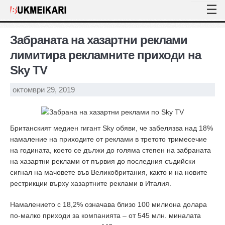
Забраната на хазартни реклами
лимитира рекламните приходи на
Sky TV
октомври 29, 2019
Британският медиен гигант Sky обяви, че забелязва над 18%
намаление на приходите от реклами в третото тримесечие
на годината, което се дължи до голяма степен на забраната
на хазартни реклами от първия до последния съдийски
сигнал на мачовете във Великобритания, както и на новите
рестрикции върху хазартните реклами в Италия.
Намалението с 18,2% означава близо 100 милиона долара
по-малко приходи за компанията – от 545 млн. миналата