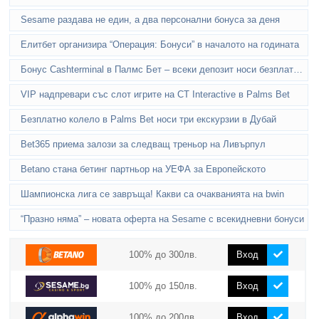
Sesame раздава не един, а два персонални бонуса за деня
Елитбет организира “Операция: Бонуси” в началото на годината
Бонус Cashterminal в Палмс Бет – всеки депозит носи безплатни игри
VIP надпревари със слот игрите на CT Interactive в Palms Bet
Безплатно колело в Palms Bet носи три екскурзии в Дубай
Bet365 приема залози за следващ треньор на Ливърпул
Betano стана бетинг партньор на УЕФА за Европейското
Шампионска лига се завръща! Какви са очакванията на bwin
“Празно няма” – новата оферта на Sesame с всекидневни бонуси
100% до 300лв.
Вход
100% до 150лв.
Вход
100% до 200лв.
Вход