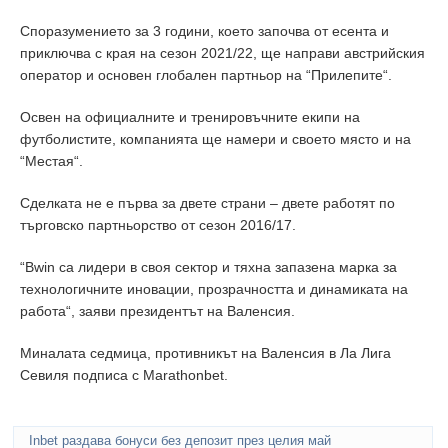
Споразумението за 3 години, което започва от есента и
приключва с края на сезон 2021/22, ще направи австрийския
оператор и основен глобален партньор на “Прилепите“.
Освен на официалните и тренировъчните екипи на
футболистите, компанията ще намери и своето място и на
“Местая“.
Сделката не е първа за двете страни – двете работят по
търговско партньорство от сезон 2016/17.
“Bwin са лидери в своя сектор и тяхна запазена марка за
технологичните иновации, прозрачността и динамиката на
работа“, заяви президентът на Валенсия.
Миналата седмица, противникът на Валенсия в Ла Лига
Севиля подписа с Marathonbet.
Inbet раздава бонуси без депозит през целия май