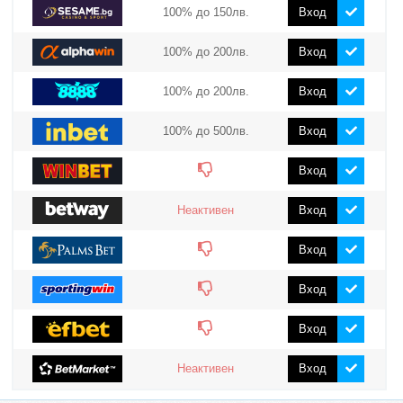
100% до 150лв.
Вход
100% до 200лв.
Вход
100% до 200лв.
Вход
100% до 500лв.
Вход
Вход
Неактивен
Вход
Вход
Вход
Вход
Неактивен
Вход