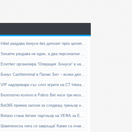
Inbet раздава бонуси без депозит през целия май
Sesame раздава не един, а два персонални бонуса за деня
Елитбет организира “Операция: Бонуси” в началото на годината
Бонус Cashterminal в Палмс Бет – всеки депозит носи безплатни игри
VIP надпревари със слот игрите на CT Interactive в Palms Bet
Безплатно колело в Palms Bet носи три екскурзии в Дубай
Bet365 приема залози за следващ треньор на Ливърпул
Betano стана бетинг партньор на УЕФА за Европейското
Шампионска лига се завръща! Какви са очакванията на bwin