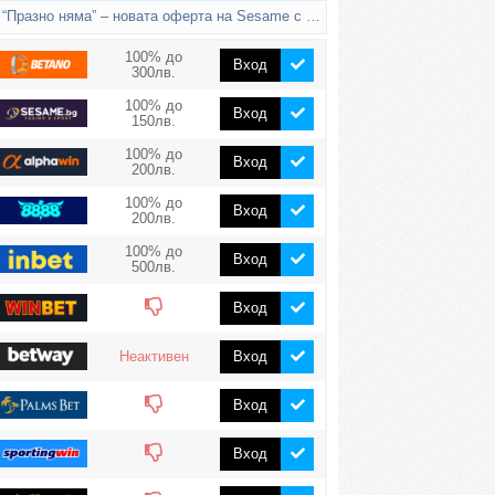
“Празно няма” – новата оферта на Sesame с всекидневни бонуси
100% до
Вход
300лв.
100% до
Вход
150лв.
100% до
Вход
200лв.
100% до
Вход
200лв.
100% до
Вход
500лв.
Вход
Неактивен
Вход
Вход
Вход