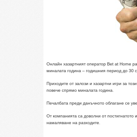
Онлайн хазартният оператор Bet at Home р
миналата година – годишния период до 30 
Приходите от залози и хазартни игри за този
повече спрямо миналата година.
Печалбата преди данъчното облагане се увел
От компанията са доволни от постигнатото 
намаляване на разходите.