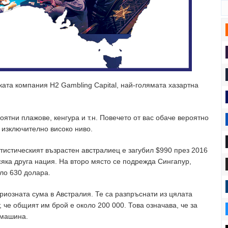
ата компания H2 Gambling Capital, най-голямата хазартна
оятни плажове, кенгура и т.н. Повечето от вас обаче вероятно
а изключително високо ниво.
тистическият възрастен австралиец е загубил $990 през 2016
всяка друга нация. На второ място се подрежда Сингапур,
оло 630 долара.
риозната сума в Австралия. Те са разпръснати из цялата
 че общият им брой е около 200 000. Това означава, че за
 машина.