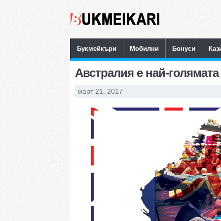
Букмейкъри
Мобилни
Бонуси
Каз
Австралия е най-голямата 
март 21, 2017