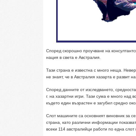
Според скорошно проучване на консултантск
нация в света е Австралия.
Тази страна е известна с много неща. Невер
не знаят, че в Австралия хазарта е развит н
Според данните от изследването, средноста
г. на хазартни игри. Тази сума е много над 
където един възрастен е загубил средно ок
Слот машините са основният виновник за се
страна, като различни информации показват,
всеки 114 австралийци работи по една слот