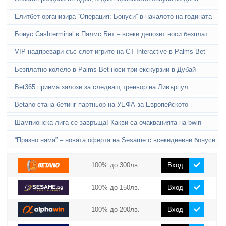
Елитбет организира “Операция: Бонуси” в началото на годината
Бонус Cashterminal в Палмс Бет – всеки депозит носи безплатни игри
VIP надпревари със слот игрите на CT Interactive в Palms Bet
Безплатно колело в Palms Bet носи три екскурзии в Дубай
Bet365 приема залози за следващ треньор на Ливърпул
Betano стана бетинг партньор на УЕФА за Европейското
Шампионска лига се завръща! Какви са очакванията на bwin
“Празно няма” – новата оферта на Sesame с всекидневни бонуси
100% до 300лв.
Вход
100% до 150лв.
Вход
100% до 200лв.
Вход