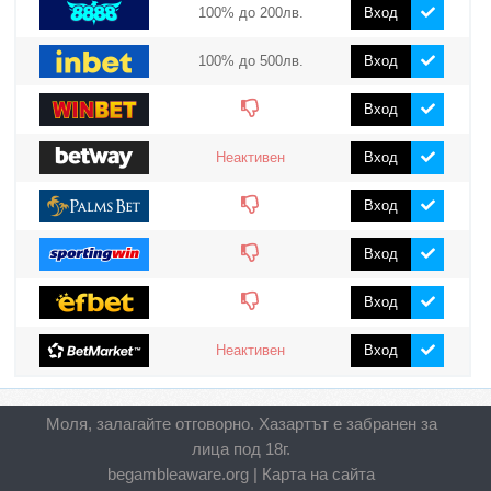
100% до 200лв.
Вход
100% до 500лв.
Вход
Вход
Неактивен
Вход
Вход
Вход
Вход
Неактивен
Вход
Моля, залагайте отговорно. Хазартът е забранен за
лица под 18г.
begambleaware.org |
Карта на сайта