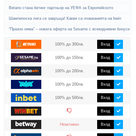
Betano стана бетинг партньор на УЕФА за Европейското
Шампионска лига се завръща! Какви са очакванията на bwin
“Празно няма” – новата оферта на Sesame с всекидневни бонуси
100% до 300лв.
Вход
100% до 150лв.
Вход
100% до 200лв.
Вход
100% до 200лв.
Вход
100% до 500лв.
Вход
Вход
Неактивен
Вход