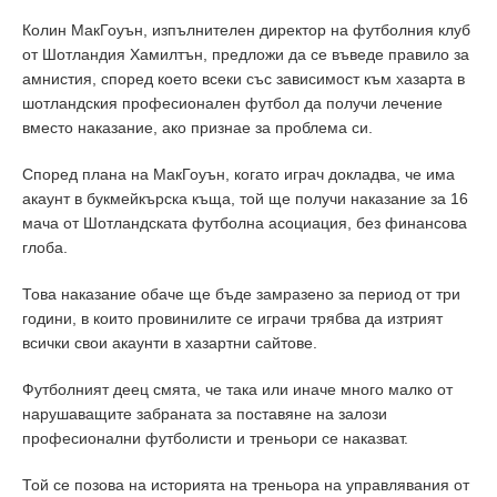
Колин МакГоуън, изпълнителен директор на футболния клуб
от Шотландия Хамилтън, предложи да се въведе правило за
амнистия, според което всеки със зависимост към хазарта в
шотландския професионален футбол да получи лечение
вместо наказание, ако признае за проблема си.
Според плана на МакГоуън, когато играч докладва, че има
акаунт в букмейкърска къща, той ще получи наказание за 16
мача от Шотландската футболна асоциация, без финансова
глоба.
Това наказание обаче ще бъде замразено за период от три
години, в които провинилите се играчи трябва да изтрият
всички свои акаунти в хазартни сайтове.
Футболният деец смята, че така или иначе много малко от
нарушаващите забраната за поставяне на залози
професионални футболисти и треньори се наказват.
Той се позова на историята на треньора на управлявания от